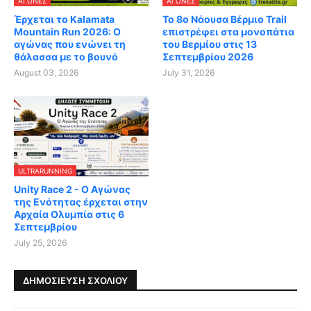
ΑΓΏΝΕΣ
ΑΓΏΝΕΣ
Έρχεται το Kalamata
Το 8ο Νάουσα Βέρμιο Trail
Mountain Run 2026: Ο
επιστρέφει στα μονοπάτια
αγώνας που ενώνει τη
του Βερμίου στις 13
θάλασσα με το βουνό
Σεπτεμβρίου 2026
August 03, 2026
July 31, 2026
ULTRARUNNING
Unity Race 2 - Ο Αγώνας
της Ενότητας έρχεται στην
Αρχαία Ολυμπία στις 6
Σεπτεμβρίου
July 25, 2026
ΔΗΜΟΣΊΕΥΣΗ ΣΧΟΛΊΟΥ