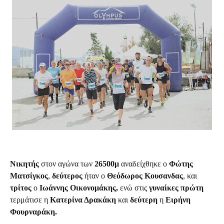
Νικητής
στον αγώνα των
26500μ
αναδείχθηκε ο
Φώτης
Ματσίγκος
,
δεύτερος
ήταν ο
Θεόδωρος Κουσανδας
, και
τρίτος
ο
Ιωάννης Οικονομάκης,
ενώ στις
γυναίκες πρώτη
τερμάτισε η
Κατερίνα Δρακάκη
και
δεύτερη
η
Ειρήνη
Φουρναράκη.