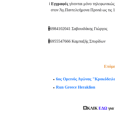
ℹ️
Εγγραφές
γίνονται μόνο τηλεφωνικώς
στον Άγ.Παντελεήμονα Πρινιά ως τις 10
🖁6984102041 Σαβουιδάκης Γιώργος
🖁6955547666 Καμπαξής Σπυρίδων
Επόμε
6ος Ορεινός Αγώνας "Κροκόδειλο
Run Greece Heraklion
💥ΚΛΙΚ
ΕΔΩ
για