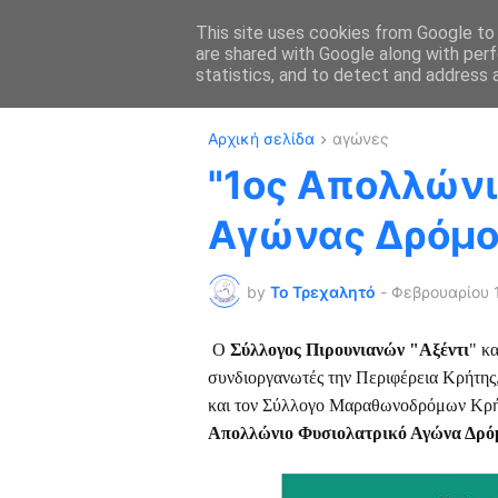
This site uses cookies from Google to d
are shared with Google along with perf
ΑΡΧΙΚΗ
ΔΡΟΜΙ
statistics, and to detect and address 
Αρχική σελίδα
αγώνες
"1ος Απολλώνι
Αγώνας Δρόμου
by
Το Τρεχαλητό
-
Φεβρουαρίου 
Ο
Σύλλογος Πιρουνιανών "Αξέντι
" κ
συνδιοργανωτές την Περιφέρεια Κρήτης
και τον Σύλλογο Μαραθωνοδρόμων Κρήτ
Απολλώνιο Φυσιολατρικό Αγώνα Δρό