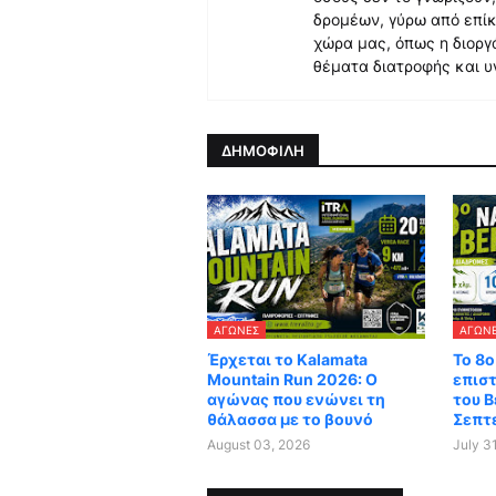
δρομέων, γύρω από επίκ
χώρα μας, όπως η διορ
θέματα διατροφής και υ
ΔΗΜΟΦΙΛΗ
ΑΓΏΝΕΣ
ΑΓΏΝ
Έρχεται το Kalamata
Το 8ο
Mountain Run 2026: Ο
επισ
αγώνας που ενώνει τη
του Β
θάλασσα με το βουνό
Σεπτ
August 03, 2026
July 3