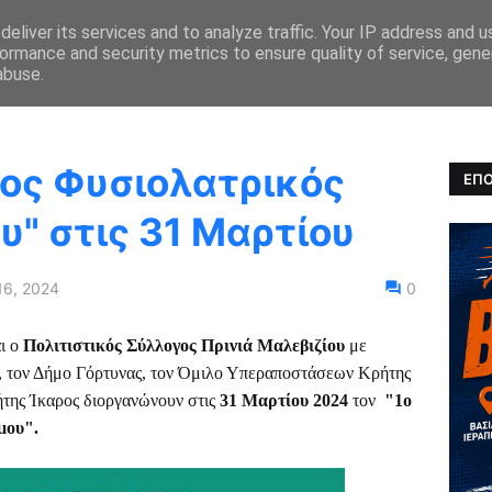
eliver its services and to analyze traffic. Your IP address and 
ormance and security metrics to ensure quality of service, gen
ΚΑ ΝΕΑ
ΑΓΩΝΕΣ
ΑΠΟΤΕΛΕΣΜΑΤΑ
ULTRARUNNING
abuse.
ος Φυσιολατρικός
ΕΠΟ
" στις 31 Μαρτίου
16, 2024
0
αι ο
Πολιτιστικός Σύλλογος Πρινιά Μαλεβιζίου
με
, τον Δήμο Γόρτυνας, τον Όμιλο Υπεραποστάσεων Κρήτης
ης Ίκαρος διοργανώνουν στις
31 Μαρτίου 2024
τον
"1ο
μου".