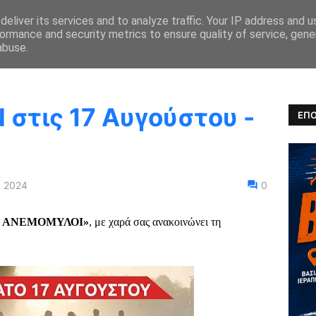
eliver its services and to analyze traffic. Your IP address and 
ormance and security metrics to ensure quality of service, gen
ΚΑ ΝΕΑ
ΑΓΩΝΕΣ
ΑΠΟΤΕΛΕΣΜΑΤΑ
ULTRARUNNING
abuse.
 στις 17 Αυγούστου -
ΕΠΟ
, 2024
0
«ΟΙ ΑΝΕΜΟΜΥΛΟΙ»
, με χαρά σας ανακοινώνει τη