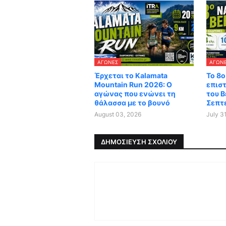
ΑΓΏΝΕΣ
ΑΓΏΝ
Έρχεται το Kalamata
Το 8ο
Mountain Run 2026: Ο
επισ
αγώνας που ενώνει τη
του Β
θάλασσα με το βουνό
Σεπτ
August 03, 2026
July 3
ΔΗΜΟΣΊΕΥΣΗ ΣΧΟΛΊΟΥ