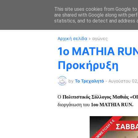
This site uses cookies from Google to d
are shared with Google along with perf
ΑΡΧΙΚΗ
ΔΡΟΜΙ
statistics, and to detect and address 
Αρχική σελίδα
αγώνες
1ο MATHIA RUN
Προκήρυξη
by
Το Τρεχαλητό
-
Αυγούστου 02
Ο
Πολιτιστικός Σύλλογος Μαθιάς 
διοργάνωση του
1ου MATHIA RUN.