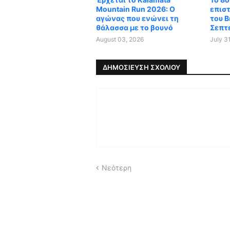
Mountain Run 2026: Ο
επισ
αγώνας που ενώνει τη
του Β
θάλασσα με το βουνό
Σεπτ
August 03, 2026
July 3
ΔΗΜΟΣΊΕΥΣΗ ΣΧΟΛΊΟΥ
Νεότερη