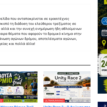
 σελίδα που ανταποκρίνεται σε ερασιτέχνες
σκοπό τη διάδοση του ελεύθερου τρεξίματος σε
, αλλά και την συνεχή ενημέρωση ήδη αθλούμενων
αιρα θέματα που αφορούν το δρομικό κίνημα στην
γάνωση αγώνων δρόμου, αποτελέσματα αγώνων,
γείας και πολλά άλλα!
ΕΣ
ULTRARUNNING
 Νάουσα Βέρμιο Trail
Unity Race 2 - Ο Αγώνας της