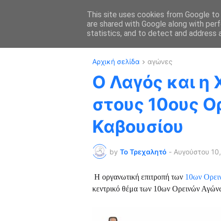
This site uses cookies from Google to d
are shared with Google along with perf
ΑΡΧΙΚΗ
ΔΡΟΜΙ
statistics, and to detect and address 
Αρχική σελίδα
αγώνες
Ο Λαγός και η
στους 10ους Ο
Καβουσίου
by
Το Τρεχαλητό
-
Αυγούστου 10
Η οργανωτική επιτροπή των
10ων Ορει
κεντρικό θέμα των 10ων Ορεινών Αγών