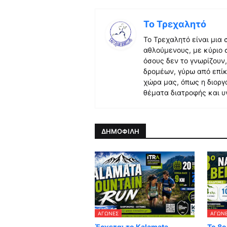
Το Τρεχαλητό
Το Τρεχαλητό είναι μια
αθλούμενους, με κύριο 
όσους δεν το γνωρίζουν
δρομέων, γύρω από επίκ
χώρα μας, όπως η διορ
θέματα διατροφής και υ
ΔΗΜΟΦΙΛΗ
ΑΓΏΝΕΣ
ΑΓΏΝ
Έρχεται το Kalamata
Το 8ο