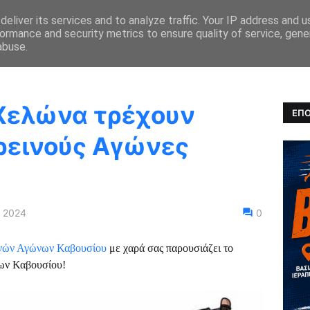
eliver its services and to analyze traffic. Your IP address and 
ormance and security metrics to ensure quality of service, gen
ΚΑ ΝΕΑ
ΑΓΩΝΕΣ
ΑΠΟΤΕΛΕΣΜΑΤΑ
ULTRARUNNING
abuse.
 Χελώνα τρέχουν
ΕΠΟ
ρεινούς Αγώνες
, 2024
0
νών Αγώνων Καβουσίου
με χαρά σας παρουσιάζει το
ων Καβουσίου!