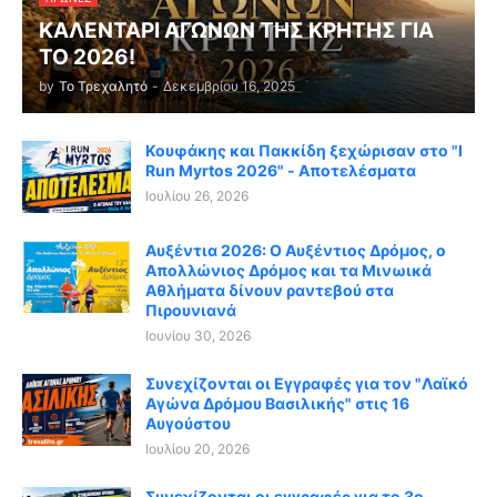
ΚΑΛΕΝΤΑΡΙ ΑΓΩΝΩΝ ΤΗΣ ΚΡΗΤΗΣ ΓΙΑ
ΤΟ 2026!
by
Το Τρεχαλητό
-
Δεκεμβρίου 16, 2025
Κουφάκης και Πακκίδη ξεχώρισαν στο "I
Run Myrtos 2026" - Αποτελέσματα
Ιουλίου 26, 2026
Αυξέντια 2026: Ο Αυξέντιος Δρόμος, ο
Απολλώνιος Δρόμος και τα Μινωικά
Αθλήματα δίνουν ραντεβού στα
Πιρουνιανά
Ιουνίου 30, 2026
Συνεχίζονται οι Εγγραφές για τον "Λαϊκό
Αγώνα Δρόμου Βασιλικής" στις 16
Αυγούστου
Ιουλίου 20, 2026
Συνεχίζονται οι εγγραφές για το 3ο