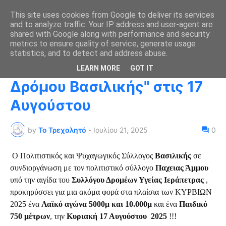
This site uses cookies from Google to deliver its services
and to analyze traffic. Your IP address and user-agent are
shared with Google along with performance and security
metrics to ensure quality of service, generate usage
Αρχική σελίδα
αγώνες
statistics, and to detect and address abuse.
"6ος Λαϊκός αγώνας
LEARN MORE
GOT IT
Δρόμου Βασιλικής" στις 17
Αυγούστου
by
Το Τρεχαλητό
-
Ιουλίου 21, 2025
0
Ο Πολιτιστικός και Ψυχαγωγικός Σύλλογος
Βασιλικής
σε
συνδιοργάνωση με τον πολιτιστικό σύλλογο
Παχειας Άμμου
υπό την αιγίδα του
Συλλόγου Δρομέων Υγείας Ιεράπετρας
,
προκηρύσσει για μια ακόμα φορά στα πλαίσια των ΚΥΡΒΙΩΝ
2025 ένα
Λαϊκό αγώνα 5000μ και 10.000μ
και ένα
Παιδικό
750 μέτρων
, την
Κυριακή 17 Αυγούστου 2025
!!!