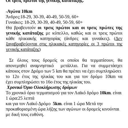
Οι τρεις πρώτοι της γενικής κατάταξης.
-Αγώνα 10km
Άνδρες:18-29, 30-39, 40-49, 50-59, 60+
Γυναίκες: 18-29, 30-39, 40-49, 50-59, 60+
Θα βραβευτούν
οι τρεις πρώτοι και οι
τρεις πρώτες της
γενικής κατάταξης
με κύπελλο, καθώς και οι τρεις πρώτοι
κάθε ηλικιακής κατηγορίας (άνδρες και γυναίκες). (
Δεν
ξαναβραβεύονται στις ηλικιακές κατηγορίες οι 3 πρώτοι της
γενικής κατάταξης
)
Σε όλους τους δρομείς οι οποίοι θα τερματίσουν, θα
απονεμηθεί αναμνηστικό μετάλλιο. Για να συμμετάσχει
κάποιος στον Δρόμο των 5 km θα πρέπει να έχει συμπληρώσει
το 12ο έτος της ηλικίας του
και για τον δρόμο 10km να
έχει συμπληρώσει το 16ο έτος της ηλικίας του.
Χρονικό Όριο Ολοκλήρωσης δρόμων
Το χρονικό όριο τερματισμού για τον Λαϊκό δρόμο
10km
. είναι
1 ώρα:25 λεπτά
και για τον Λαϊκό Δρόμο
5km
. είναι 1 ώρα Μετά την
προκαθορισμένη ώρα λήξης των αγώνων οι δρομείς κινούνται
με δική τους ευθύνη.