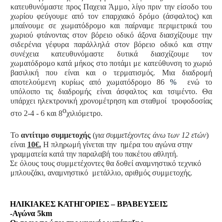
κατευθυνόμαστε προς Παχεια Άμμο, λίγο πριν την είσοδο του
χωρίου φεύγουμε από τον επαρχιακό δρόμο (άσφαλτος) και
μπαίνουμε σε χωματόδρομο και παίρναμε περιμετρικά του
χωριού φτάνοντας στον βόρειο οδικό άξονα διασχίζουμε την
σιδερένια γέφυρα παράλληλά στον βόρειο οδικό και στην
συνέχεια κατευθυνόμαστε δυτικά διασχίζουμε τον
χωματόδρομο κατά μήκος στο ποτάμι με κατεύθυνση το χωριό
βασιλική που είναι και ο τερματισμός. Μια διαδρομή
αποτελούμενη κυρίως από χωματόδρομο 86
%
ενώ το
υπόλοιπο τις διαδρομής είναι άσφαλτος και τσιμέντο. Θα
υπάρχει ηλεκτρονική χρονομέτρηση και σταθμοί
τροφοδοσίας
ο
στο 2-4 - 6 και 8
χιλιόμετρο.
Το
αντίτιμο συμμετοχής
(
για συμμετέχοντες άνω των 12 ετών
)
είναι
10€.
Η πληρωμή γίνεται την
ημέρα του αγώνα στην
γραμματεία κατά την παραλαβή του πακέτου αθλητή.
Σε όλους τους συμμετέχοντες θα δοθεί αναμνηστικό τεχνικό
μπλουζάκι, αναμνηστικό
μετάλλιο, αριθμός συμμετοχής.
ΗΛΙΚΙΑΚΕΣ ΚΑΤΗΓΟΡΙΕΣ – ΒΡΑΒΕΥΣΕΙΣ
-Αγώνα 5km