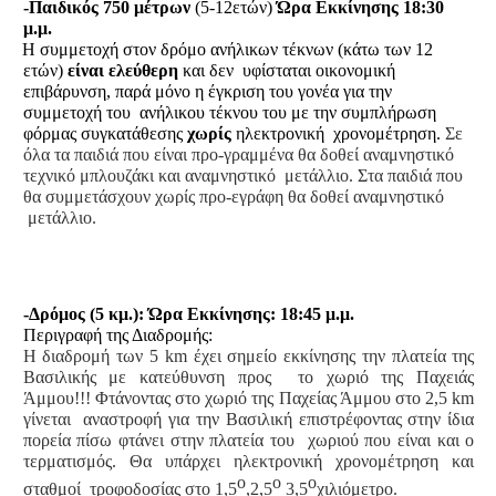
-Παιδικός 750 μέτρων
(5-12ετών)
Ώρα Εκκίνησης 18:30
μ.μ.
Η συμμετοχή στον δρόμο ανήλικων τέκνων (κάτω των 12
ετών)
είναι ελεύθερη
και δεν υφίσταται οικονομική
επιβάρυνση, παρά μόνο η έγκριση του γονέα για την
συμμετοχή του ανήλικου τέκνου του με την συμπλήρωση
φόρμας συγκατάθεσης
χωρίς
ηλεκτρονική χρονομέτρηση.
Σε
όλα τα παιδιά που είναι προ-γραμμένα θα δοθεί αναμνηστικό
τεχνικό μπλουζάκι και αναμνηστικό
μετάλλιο. Στα παιδιά που
θα συμμετάσχουν χωρίς προ-εγράφη θα δοθεί αναμνηστικό
μετάλλιο.
-Δρόμος (5 κμ.): Ώρα Εκκίνησης: 18:45 μ.μ.
Περιγραφή της Διαδρομής:
Η διαδρομή των 5 km έχει σημείο εκκίνησης την πλατεία της
Βασιλικής με κατεύθυνση προς
το χωριό της Παχειάς
Άμμου!!! Φτάνοντας στο χωριό της Παχείας Άμμου στο 2,5 km
γίνεται
αναστροφή για την Βασιλική επιστρέφοντας στην ίδια
πορεία πίσω φτάνει στην πλατεία του
χωριού που είναι και ο
τερματισμός. Θα υπάρχει ηλεκτρονική χρονομέτρηση και
ο
ο
ο
σταθμοί
τροφοδοσίας στο 1,5
,2,5
3,5
χιλιόμετρο.