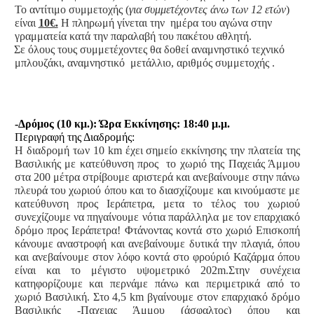
Το αντίτιμο συμμετοχής (
για συμμετέχοντες άνω των 12 ετών
)
είναι
10€.
Η πληρωμή γίνεται την
ημέρα του αγώνα στην
γραμματεία κατά την παραλαβή του πακέτου αθλητή.
Σε όλους τους συμμετέχοντες θα δοθεί αναμνηστικό τεχνικό
μπλουζάκι, αναμνηστικό
μετάλλιο, αριθμός συμμετοχής .
-Δρόμος (10 κμ.): Ώρα Εκκίνησης: 18:40 μ.μ.
Περιγραφή της Διαδρομής:
Η διαδρομή των 10 km έχει σημείο εκκίνησης την πλατεία της
Βασιλικής με κατεύθυνση προς
το χωριό της Παχειάς Άμμου
στα 200 μέτρα στρίβουμε αριστερά και ανεβαίνουμε στην πάνω
πλευρά του χωριού όπου και το διασχίζουμε και κινούμαστε με
κατεύθυνση προς Ιεράπετρα, μετα το τέλος του χωριού
συνεχίζουμε να πηγαίνουμε νότια παράλληλα με τον επαρχιακό
δρόμο προς Ιεράπετρα! Φτάνοντας κοντά στο χωριό Eπισκοπή
κάνουμε αναστροφή και ανεβαίνουμε δυτικά την πλαγιά, όπου
και ανεβαίνουμε στον λόφο κοντά στο φρούριό Καζάρμα όπου
είναι και το μέγιστο υψομετρικό 202m.Στην συνέχεια
κατηφορίζουμε και περνάμε πάνω και περιμετρικά από το
χωριό Βασιλική. Στο 4,5 km βγαίνουμε στον επαρχιακό δρόμο
Βασιλικής -Παχειας Άμμου (άσφαλτος) όπου και