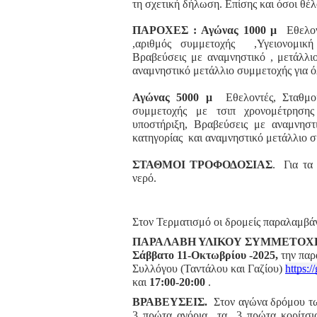
τη σχετική δήλωση. Επίσης και όσοι θέ
ΠΑΡΟΧΕΣ
: Αγώνας 1000 μ
Εθελοντ
,αριθμός συμμετοχής ,Υγειονομική
Βραβεύσεις με αναμνηστικό , μετάλλι
αναμνηστικό μετάλλιο συμμετοχής για ό
Αγώνας 5000 μ
Εθελοντές, Σταθμοί
συμμετοχής με τσιπ χρονομέτρησης 
υποστήριξη, Βραβεύσεις με αναμνησ
κατηγορίας και αναμνηστικό μετάλλιο σ
ΣΤΑΘΜΟΙ ΤΡΟΦΟΔΟΣΙΑΣ
. Για τα
νερό.
Στον Τερματισμό οι δρομείς παραλαμβάν
ΠΑΡΑΛΑΒΗ ΥΛΙΚΟΥ ΣΥΜΜΕΤΟΧ
Σάββατο 11-Οκτωβρίου -2025,
την παρ
Συλλόγου (Ταντάλου και Γαζίου)
https
και
17:00-20:00
.
ΒΡΑΒΕΥΣΕΙΣ.
Στον αγώνα δρόμου τω
3 πρώτα αγόρια τα 3 πρώτα κορίτσια 