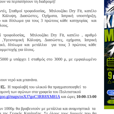
λουν να περπατήσουν τη διαδρομή!
ές, Σταθμοί τροφοδοσίας, Μπλουζάκι Dry Fit, καπέλο
 Κάλυψη, Διασώστες, Οχήματα, Ιατρική υποστήριξη,
ο και δίπλωμα για τους 3 πρώτους κάθε κατηγορίας και
λους.
 τροφοδοσίας, Μπλουζάκι Dry Fit, καπέλο ,
αριθμό
,Υγειονομική Κάλυψη, Διασώστες, οχήματα, Ιατρική
τικό, δίπλωμα και μετάλλιο για τους 3 πρώτους κάθε
υμμετοχής για όλους.
 5000 μ υπάρχει 1 σταθμός στο 3000 μ, με εμφιαλωμένο
ουν νερό και μπανάνα.
ΗΣ.
Η παραλαβή του υλικού θα πραγματοποιηθεί το
αμονή των αγώνων στα γραφεία του Πολιτιστικού
://goo.gl/maps/osXJ7goC3RR8XM81A
και ώρες
10:00-13:00
ν 1000μ θα βραβευτούν με μετάλλια και αναμνηστικά τα
της Γενικής Κατάταξης. Σε όλους τους δρομείς που θα