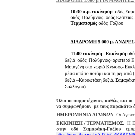
ΔΙΑΔΡΟΜΗ 1.000 μ ΓΙΑ ΜΑΘΗΤΕΣ
10:30 π.μ. εκκίνηση:
οδός Σαμαρ
οδός Πολύμνιας- οδός Ελάτειας
Τερματισμός
οδός Γαζίου
ΔΙΑΔΡΟΜΗ 5.000 μ. ΑΝΔΡΕ
11:00 εκκίνηση
:
Εκκίνηση
οδός
δεξιά οδός Πολύμνιας- αριστερά Ε
Μεταγένη στο χωριό Κνωσός- Εκκλ
μέσα από το ποτάμι και τη ρεματιά
δεξιά –Καρυωτάκη δεξιά, Σαμαράκ
Συλλόγου).
Όλοι οι συμμετέχοντες καθώς και οι
να συμφωνήσουν με τους παρακάτω ό
ΗΜΕΡΟΜΗΝΙΑ ΑΓΩΝΩΝ
. Οι Αγών
ΕΚΚΙΝΗΣΗ / ΤΕΡΜΑΤΙΣΜΟΣ.
Η Εκκ
στην οδό Σαμαράκη-Γαζίου
εμπρό
https://goo.gl/maps/osXJ7goC3RR8XM