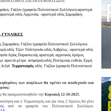
 ΔΗΜΟΤΙΚΟΥ (ΑΓΟΡΙΑ-ΚΟΡΙΤΣΙΑ) 
άκη- Γαζίου (γραφεία Πολιτιστικού Συλλόγου)-αριστερά
-αριστερά οδός Αρμονίας –αριστερά οδός Σαμαράκη-
Σ- ΓΥΝΑΙΚΕΣ
 Σαμαράκη- Γαζίου (γραφεία Πολιτιστικού Συλλόγου)-
ρμή-οδός Τζών Τσάντγουϊκ-οδός Λαβρέως –αριστερά οδός
ησία Αγίας Παρασκευής αριστερά, αγροτικός δρόμος
 (με αρκετά μέτρα ανηφόρα)-οδός Πολύμνιας ευθεία, Ερμή
η δεξιά
Τερματισμός
οδός Γαζίου (γραφεία Πολιτιστικού
 κηδεμόνες των ανηλίκων θα πρέπει να αποδεχτούν και
ρους:
ες θα πραγματοποιηθούν την
Κυριακή 12-10-2025
.
ίνηση και ο Τερματισμός και για τους 2 Αγώνες θα γίνει
ς από τα γραφεία του Πολιτιστικού Συλλόγου.
81A