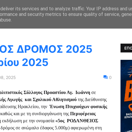
eliver its services and to analyze traffic. Your IP address and 
ormance and security metrics to ensure quality of service, gen
ΚΑ ΝΕΑ
ΑΓΩΝΕΣ
ΑΠΟΤΕΛΕΣΜΑΤΑ
ULTRARUNNING
abuse.
ΙΟΣ ΔΡΟΜΟΣ 2025
ΕΠΟ
ρίου 2025
08, 2025
0
λιτιστικός Σύλλογος Προαστίου Αγ. Ιωάννη
σε
ής Αγωγής και Σχολικού Αθλητισμού
της Διεύθυνσης
αίδευσης Ηρακλείου, την
Ένωση Πτυχιούχων φυσικής
καθώς και με τη συνδιοργάνωση της
Περιφέρειας
ή εκδήλωση με την ονομασία
«5ος ΡΟΔΑΝΘΕΙΟΣ
ι δρόμος σε ανώμαλο έδαφος 5.000μ) αφιερωμένη στη