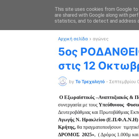
This site uses cookies from Google to d
are shared with Google along with perf
ΑΡΧΙΚΗ
ΔΡΟΜΙ
statistics, and to detect and address 
Αρχική σελίδα
αγώνες
5ος ΡΟΔΑΝΘΕ
στις 12 Οκτωβ
by
Το Τρεχαλητό
-
Σεπτεμβρίου 
Ο
Εξωραϊστικός –Αναπτυξιακός & Πο
συνεργασία με τους
Υπεύθυνους
Φυσικ
Δευτεροβάθμιας και Πρωτοβάθμιας Εκπ
Αγωγής Ν. Ηρακλείου
(Ε.Π.Φ.Α.Ν.Η)
Κρήτης,
θα πραγματοποιήσουν τιμητικ
ΔΡΟΜΟΣ
2025»
, ( Δρόμος 1.000μ κα