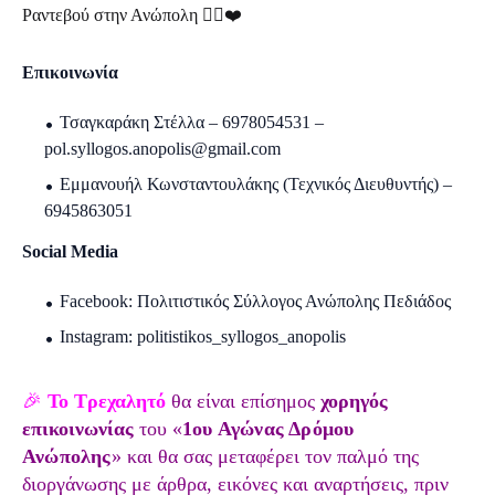
Ραντεβού στην Ανώπολη 🏃‍♂️❤️
Επικοινωνία
Τσαγκαράκη Στέλλα – 6978054531 –
pol.syllogos.anopolis@gmail.com
Εμμανουήλ Κωνσταντουλάκης (Τεχνικός Διευθυντής) –
6945863051
Social Media
Facebook: Πολιτιστικός Σύλλογος Ανώπολης Πεδιάδος
Instagram: politistikos_syllogos_anopolis
🎉
Το
Τρεχαλητό
θα είναι
επίσημος
χορηγός
επικοινωνίας
του
«
1ου Αγώνας Δρόμου
Ανώπολης
»
και θα σας μεταφέρει τον παλμό της
διοργάνωσης με άρθρα, εικόνες και αναρτήσεις, πριν