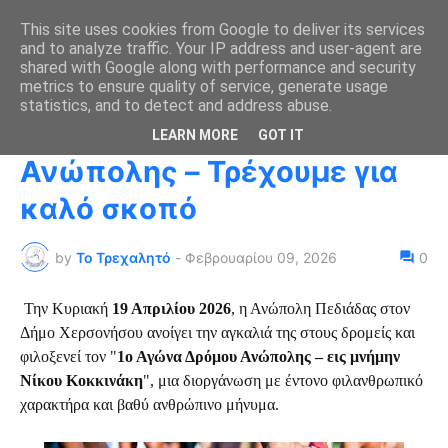
This site uses cookies from Google to deliver its services
and to analyze traffic. Your IP address and user-agent are
shared with Google along with performance and security
metrics to ensure quality of service, generate usage
Αρχική σελίδα
αγώνες
statistics, and to detect and address abuse.
1ος Αγώνας Δρόμου
LEARN MORE
GOT IT
Ανώπολης – Τρέχουμε για
καλό σκοπό
by
Το Τρεχαλητό
-
Φεβρουαρίου 09, 2026
0
Την Κυριακή
19 Απριλίου 2026
, η Ανώπολη Πεδιάδας στον
Δήμο Χερσονήσου ανοίγει την αγκαλιά της στους δρομείς και
φιλοξενεί τον "
1ο Αγώνα Δρόμου Ανώπολης – εις μνήμην
Νίκου Κοκκινάκη
", μια διοργάνωση με έντονο φιλανθρωπικό
χαρακτήρα και βαθύ ανθρώπινο μήνυμα.