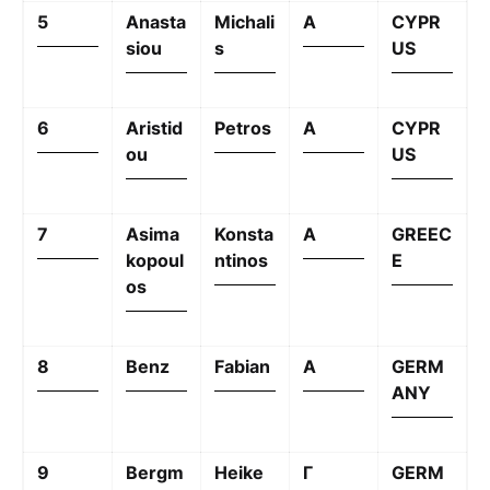
5
Anasta
Michali
A
CYPR
siou
s
US
6
Aristid
Petros
A
CYPR
ou
US
7
Asima
Konsta
A
GREEC
kopoul
ntinos
E
os
8
Benz
Fabian
A
GERM
ANY
9
Bergm
Heike
Γ
GERM