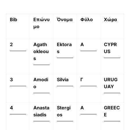
B
ib
Επώνυ
Όνομα
Φύλο
Χώρα
μο
2
Agath
Ektora
A
CYPR
okleou
s
US
s
3
Amodi
Silvia
Γ
URUG
o
UAY
4
Anasta
Stergi
A
GREEC
siadis
os
E