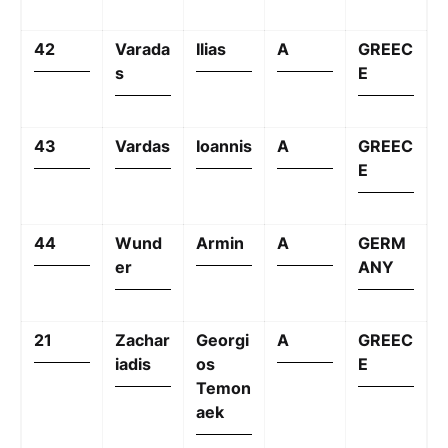
42
Varada
Ilias
A
GREEC
s
E
43
Vardas
Ioannis
A
GREEC
E
44
Wund
Armin
A
GERM
er
ANY
21
Zachar
Georgi
A
GREEC
iadis
os
E
Temon
aek