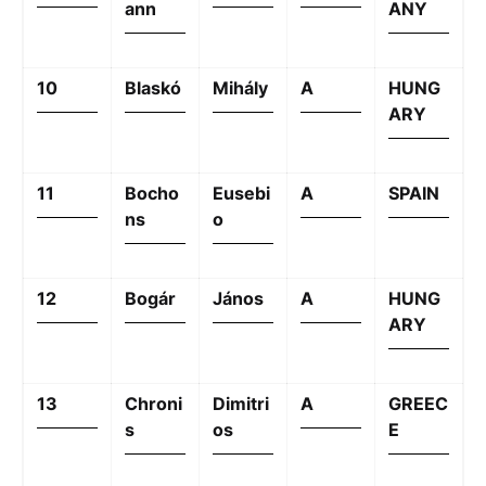
ann
ANY
10
Blaskó
Mihály
A
HUNG
ARY
11
Bocho
Eusebi
A
SPAIN
ns
o
12
Bogár
János
A
HUNG
ARY
13
Chroni
Dimitri
A
GREEC
s
os
E