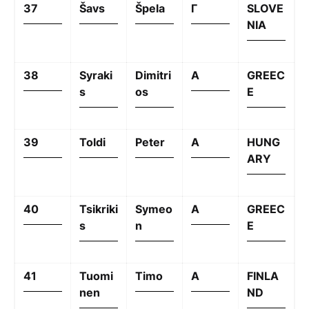
37
Šavs
Špela
Γ
SLOVE
NIA
38
Syraki
Dimitri
A
GREEC
s
os
E
39
Toldi
Peter
A
HUNG
ARY
40
Tsikriki
Symeo
A
GREEC
s
n
E
41
Tuomi
Timo
A
FINLA
nen
ND