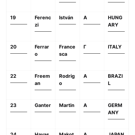
19
Ferenc
István
A
HUNG
zi
ARY
20
Ferrar
France
Γ
ITALY
o
sca
22
Freem
Rodrig
A
BRAZI
an
o
L
23
Ganter
Martin
A
GERM
ANY
24
Hayas
Makot
A
JAPAN