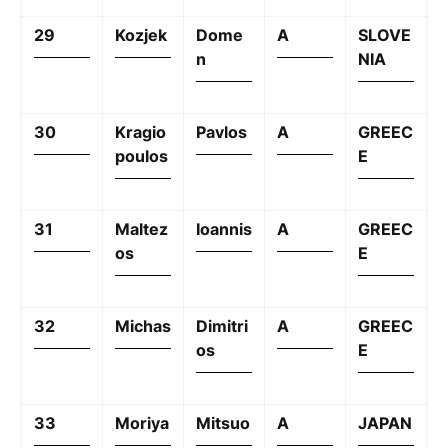
29
Kozjek
Dome
A
SLOVE
n
NIA
30
Kragio
Pavlos
A
GREEC
poulos
E
31
Maltez
Ioannis
A
GREEC
os
E
32
Michas
Dimitri
A
GREEC
os
E
33
Moriya
Mitsuo
A
JAPAN