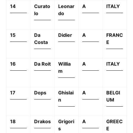
14
Curato
Leonar
A
ITALY
lo
do
15
Da
Didier
A
FRANC
Costa
E
16
Da Roit
Willia
A
ITALY
m
17
Dops
Ghislai
A
BELGI
n
UM
18
Drakos
Grigori
A
GREEC
s
E