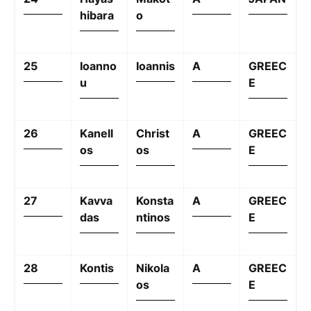
hibara
o
25
Ioanno
Ioannis
A
GREEC
u
E
26
Kanell
Christ
A
GREEC
os
os
E
27
Kavva
Konsta
A
GREEC
das
ntinos
E
28
Kontis
Nikola
A
GREEC
os
E