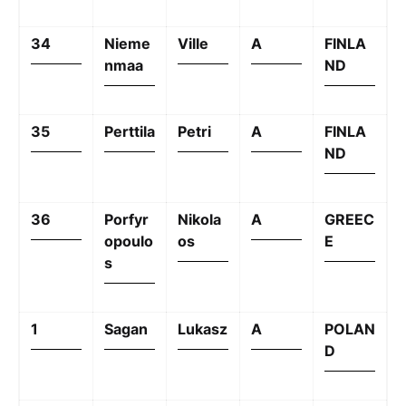
34
Nieme
Ville
A
FINLA
nmaa
ND
35
Perttila
Petri
A
FINLA
ND
36
Porfyr
Nikola
A
GREEC
opoulo
os
E
s
1
Sagan
Lukasz
A
POLAN
D