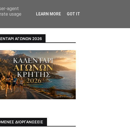
user-agent
erate usage
LEARN MORE
GOT IT
ΠΡΟΣΩΠΑ
ΥΓΕΙΑ
ΕΝΤΑΡΙ ΑΓΩΝΩΝ 2026
ΜΕΝΕΣ ΔΙΟΡΓΑΝΩΣΕΙΣ