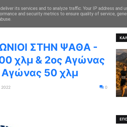
eliver its services and to analyze traffic. Your IP address and 
ormance and security metrics to ensure quality of service, gen
ΚΑ ΝΕΑ
ΑΓΩΝΕΣ
ΑΠΟΤΕΛΕΣΜΑΤΑ
ULTRARUNNING
abuse.
ΚΑΛ
ΝΙΟΙ ΣΤΗΝ ΨΑΘΑ -
00 χλμ & 2ος Αγώνας
ς Αγώνας 50 χλμ
, 2022
0
ΕΠΟ