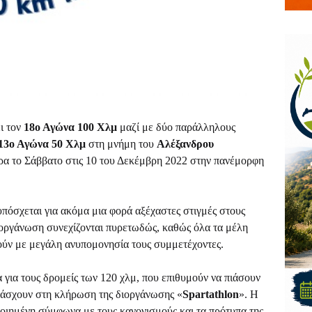
ι τον
18ο Αγώνα 100 Χλμ
μαζί με δύο παράλληλους
13ο Αγώνα 50 Χλμ
στη μνήμη του
Αλέξανδρου
α το Σάββατο στις 10 του Δεκέμβρη 2022 στην πανέμορφη
όσχεται για ακόμα μια φορά αξέχαστες στιγμές στους
διοργάνωση συνεχίζονται πυρετωδώς, καθώς όλα τα μέλη
ούν με μεγάλη ανυπομονησία τους συμμετέχοντες.
 για τους δρομείς των 120 χλμ, που επιθυμούν να πιάσουν
ετάσχουν στη κλήρωση της διοργάνωσης «
Spartathlon
». H
οποιημένη σύμφωνα με τους κανονισμούς και τα πρότυπα της