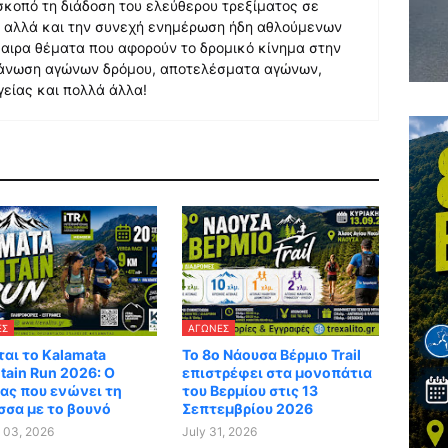
σκοπό τη διάδοση του ελεύθερου τρεξίματος σε
, αλλά και την συνεχή ενημέρωση ήδη αθλούμενων
αιρα θέματα που αφορούν το δρομικό κίνημα στην
γάνωση αγώνων δρόμου, αποτελέσματα αγώνων,
γείας και πολλά άλλα!
ΕΣ
ΑΓΏΝΕΣ
αι το Kalamata
Το 8ο Νάουσα Βέρμιο Trail
ain Run 2026: Ο
επιστρέφει στα μονοπάτια
ας που ενώνει τη
του Βερμίου στις 13
σσα με το βουνό
Σεπτεμβρίου 2026
 03, 2026
July 31, 2026