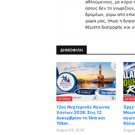
αθλούμενους, με κύριο 
όσους δεν το γνωρίζουν
δρομέων, γύρω από επίκ
χώρα μας, όπως η διορ
θέματα διατροφής και υ
ΔΗΜΟΦΙΛΗ
ΑΓΏΝΕΣ
ΑΓΏΝ
12ος Νυχτερινός Αγώνας
Έρχετ
Χανίων 2026: Στις 12
Mount
Δεκεμβρίου τα 5km και
αγών
10km
θάλα
August 09, 2026
August