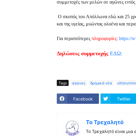
συμμετοχές των μελών σε αγώνες εντός 
Ο σκοπός του Απόλλωνα εδώ και 25 χρόν
και της υγείας, μυώντας ολοένα και πε
Για περισσότερες
πληροφορίες:
https://
Δηλώσεις συμμετοχής
ΕΔΩ:
Tags
αγώνες
δρομικά νέα
ultrarunnin
Facebook
Twitter
Το Τρεχαλητό
Το Τρεχαλητό είναι μια