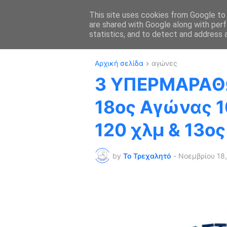
This site uses cookies from Google to d
are shared with Google along with perf
ΑΡΧΙΚΗ
ΔΡΟΜΙ
statistics, and to detect and address 
Αρχική σελίδα
αγώνες
3 ΥΠΕΡΜΑΡΑΘΩ
18ος Αγώνας 1
120 χλμ & 13ο
by
Το Τρεχαλητό
-
Νοεμβρίου 18