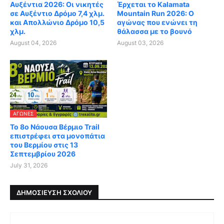
Αυξέντια 2026: Οι νικητές
Έρχεται το Kalamata
σε Αυξέντιο Δρόμο 7,4 χλμ.
Mountain Run 2026: Ο
και Απολλώνιο Δρόμο 10,5
αγώνας που ενώνει τη
χλμ.
θάλασσα με το βουνό
August 04, 2026
August 03, 2026
ΑΓΏΝΕΣ
Το 8ο Νάουσα Βέρμιο Trail
επιστρέφει στα μονοπάτια
του Βερμίου στις 13
Σεπτεμβρίου 2026
July 31, 2026
ΔΗΜΟΣΊΕΥΣΗ ΣΧΟΛΊΟΥ