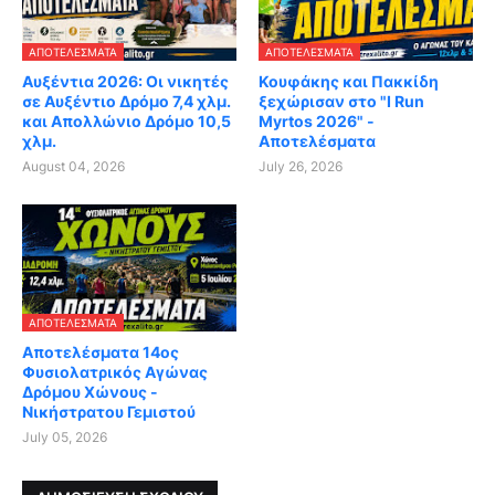
ΑΠΟΤΕΛΈΣΜΑΤΑ
ΑΠΟΤΕΛΈΣΜΑΤΑ
Αυξέντια 2026: Οι νικητές
Κουφάκης και Πακκίδη
σε Αυξέντιο Δρόμο 7,4 χλμ.
ξεχώρισαν στο "I Run
και Απολλώνιο Δρόμο 10,5
Myrtos 2026" -
χλμ.
Αποτελέσματα
August 04, 2026
July 26, 2026
ΑΠΟΤΕΛΈΣΜΑΤΑ
Αποτελέσματα 14ος
Φυσιολατρικός Αγώνας
Δρόμου Χώνους -
Νικήστρατου Γεμιστού
July 05, 2026