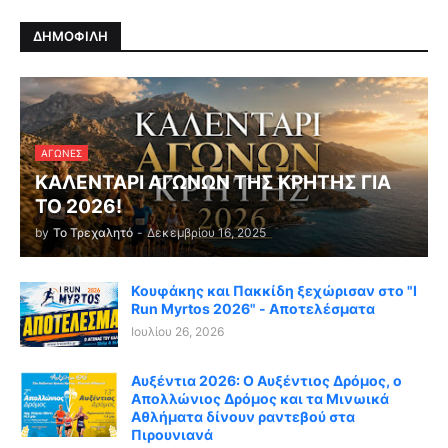
ΔΗΜΟΦΙΛΗ
ΑΓΏΝΕΣ
ΚΑΛΕΝΤΑΡΙ ΑΓΩΝΩΝ ΤΗΣ ΚΡΗΤΗΣ ΓΙΑ
ΤΟ 2026!
by
Το Τρεχαλητό
-
Δεκεμβρίου 16, 2025
Κουφάκης και Πακκίδη ξεχώρισαν στο "I
Run Myrtos 2026" - Αποτελέσματα
Ιουλίου 26, 2026
Αυξέντια 2026: Ο Αυξέντιος Δρόμος, ο
Απολλώνιος Δρόμος και τα Μινωικά
Αθλήματα δίνουν ραντεβού στα
Πιρουνιανά