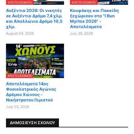
ΑΠΟΤΕΛΈΣΜΑΤΑ
ΑΠΟΤΕΛΈΣΜΑΤΑ
Αυξέντια 2026: Οι νικητές
Κουφάκης και Πακκίδη
σε Αυξέντιο Δρόμο 7,4 χλμ.
ξεχώρισαν στο "I Run
και Απολλώνιο Δρόμο 10,5
Myrtos 2026" -
χλμ.
Αποτελέσματα
August 04, 2026
July 26, 2026
ΑΠΟΤΕΛΈΣΜΑΤΑ
Αποτελέσματα 14ος
Φυσιολατρικός Αγώνας
Δρόμου Χώνους -
Νικήστρατου Γεμιστού
July 05, 2026
ΔΗΜΟΣΊΕΥΣΗ ΣΧΟΛΊΟΥ