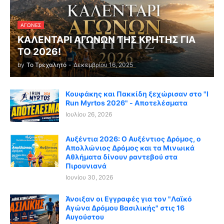
ΑΓΏΝΕΣ
ΚΑΛΕΝΤΑΡΙ ΑΓΩΝΩΝ ΤΗΣ ΚΡΗΤΗΣ ΓΙΑ
ΤΟ 2026!
by
Το Τρεχαλητό
-
Δεκεμβρίου 16, 2025
Κουφάκης και Πακκίδη ξεχώρισαν στο "I
Run Myrtos 2026" - Αποτελέσματα
Ιουλίου 26, 2026
Αυξέντια 2026: Ο Αυξέντιος Δρόμος, ο
Απολλώνιος Δρόμος και τα Μινωικά
Αθλήματα δίνουν ραντεβού στα
Πιρουνιανά
Ιουνίου 30, 2026
Άνοιξαν οι Εγγραφές για τον "Λαϊκό
Αγώνα Δρόμου Βασιλικής" στις 16
Αυγούστου