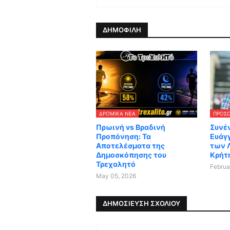
ΔΗΜΟΦΙΛΗ
ΔΡΟΜΙΚΆ ΝΈΑ
ΠΡΟΣ
Πρωινή vs Βραδινή
Συνέν
Προπόνηση: Τα
Ευάγ
Αποτελέσματα της
των 
Δημοσκόπησης του
Κρήτ
Τρεχαλητό
Februa
May 05, 2026
ΔΗΜΟΣΊΕΥΣΗ ΣΧΟΛΊΟΥ