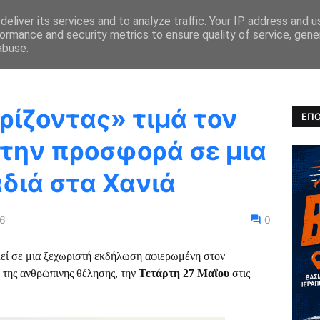
eliver its services and to analyze traffic. Your IP address and 
ormance and security metrics to ensure quality of service, gen
ΚΑ ΝΕΑ
ΑΓΩΝΕΣ
ΑΠΟΤΕΛΕΣΜΑΤΑ
ULTRARUNNING
abuse.
ρίζοντας» τιμά τον
ΕΠΟ
 την προσφορά σε μια
διά στα Χανιά
26
0
εί σε μια ξεχωριστή εκδήλωση αφιερωμένη στον
 της ανθρώπινης θέλησης, την
Τετάρτη 27 Μαΐου
στις