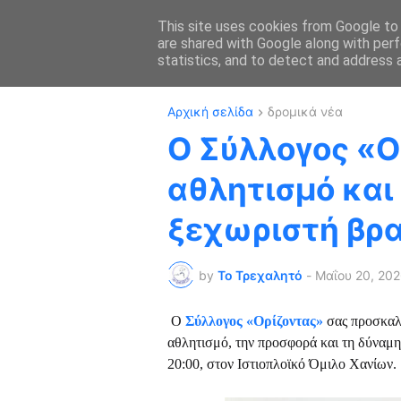
This site uses cookies from Google to d
are shared with Google along with perf
ΑΡΧΙΚΗ
ΔΡΟΜΙ
statistics, and to detect and address 
Αρχική σελίδα
δρομικά νέα
Ο Σύλλογος «Ο
αθλητισμό και
ξεχωριστή βρα
by
Το Τρεχαλητό
-
Μαΐου 20, 20
Ο
Σύλλογος «Ορίζοντας»
σας προσκαλ
αθλητισμό, την προσφορά και τη δύναμη
20:00, στον Ιστιοπλοϊκό Όμιλο Χανίων.