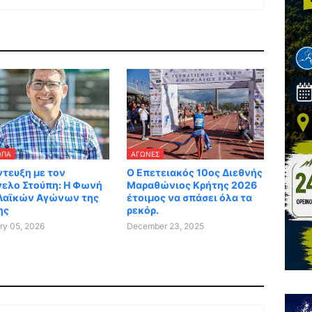
ΩΠΑ
ΑΓΏΝΕΣ
τευξη με τον
Ο Επετειακός 10ος Διεθνής
γελο Στούπη: Η Φωνή
Μαραθώνιος Κρήτης 2026
Λαϊκών Αγώνων της
έτοιμος να σπάσει όλα τα
ης
ρεκόρ.
ry 05, 2026
December 23, 2025