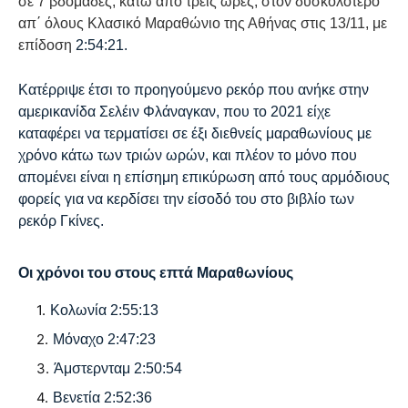
σε 7 βδομάδες, κάτω από τρεις ώρες, στον δυσκολότερο
απ΄ όλους Κλασικό Μαραθώνιο της Αθήνας στις 13/11, με
επίδοση
2:54:21.
Κατέρριψε έτσι το προηγούμενο ρεκόρ που ανήκε στην
αμερικανίδα
Σελέιν Φλάναγκαν, που το 2021 είχε
καταφέρει να τερματίσει σε έξι διεθνείς μαραθωνίους με
χρόνο κάτω των τριών ωρών, και πλέον
το μόνο που
απομένει είναι η επίσημη επικύρωση από τους αρμόδιους
φορείς για να κερδίσει την είσοδό του στο βιβλίο των
ρεκόρ Γκίνες.
Οι χρόνοι του στους επτά Μαραθωνίους
Κολωνία 2:55:13
Μόναχο 2:47:23
Άμστερνταμ 2:50:54
Βενετία
2:52:36