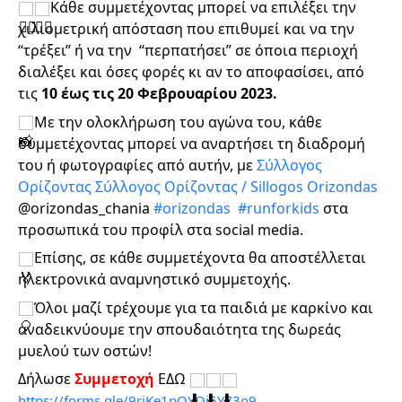
Κάθε συμμετέχοντας μπορεί να επιλέξει την 
χιλιομετρική απόσταση που επιθυμεί και να την  
“τρέξει” ή να την  “περπατήσει” σε όποια περιοχή 
διαλέξει και όσες φορές κι αν το αποφασίσει, από 
τις
 10 έως τις 20 Φεβρουαρίου 2023.
Με την ολοκλήρωση του αγώνα του, κάθε 
συμμετέχοντας μπορεί να αναρτήσει τη διαδρομή 
του ή φωτογραφίες από αυτήν, με 
Σύλλογος 
Ορίζοντας
Σύλλογος Ορίζοντας / Sillogos Orizondas
@orizondas_chania 
#orizondas
#runforkids
 στα 
προσωπικά του προφίλ στα social media.
Επίσης, σε κάθε συμμετέχοντα θα αποστέλλεται 
ηλεκτρονικά αναμνηστικό συμμετοχής.
Όλοι μαζί τρέχουμε για τα παιδιά με καρκίνο και 
αναδεικνύουμε την σπουδαιότητα της δωρεάς 
μυελού των οστών!
Δήλωσε
Συμμετοχή
ΕΔΩ 
https://forms.gle/9rjKe1pQYQj5Y73o9