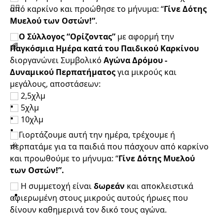
από καρκίνο και προώθησε το μήνυμα: “
Γίνε Δότης 
Μυελού των Οστών!”
.
Ο Σύλλογος “Ορίζοντας”
 με αφορμή την 
Παγκόσμια Ημέρα κατά του Παιδικού Καρκίνου
διοργανώνει Συμβολικό 
Αγώνα Δρόμου - 
Δυναμικού Περπατήματος 
για μικρούς και 
μεγάλους, αποστάσεων:
 2,5χλμ
 5χλμ 
 10χλμ
Γιορτάζουμε αυτή την ημέρα, τρέχουμε ή 
περπατάμε για τα παιδιά που πάσχουν από καρκίνο 
και προωθούμε το μήνυμα: “
Γίνε Δότης Μυελού 
των Οστών!”. 
 Η συμμετοχή είναι 
δωρεάν 
και αποκλειστικά 
αφιερωμένη στους μικρούς αυτούς ήρωες που 
δίνουν καθημερινά τον δικό τους αγώνα.