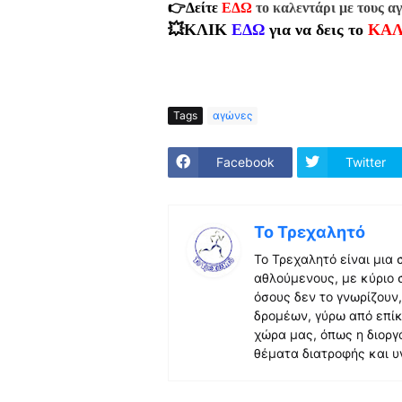
👉Δείτε
ΕΔΩ
το καλεντάρι με τους α
💥ΚΛΙΚ
ΕΔΩ
για να δεις το
ΚΑΛ
Tags
αγώνες
Facebook
Twitter
Το Τρεχαλητό
Το Τρεχαλητό είναι μια
αθλούμενους, με κύριο 
όσους δεν το γνωρίζουν
δρομέων, γύρω από επίκ
χώρα μας, όπως η διορ
θέματα διατροφής και υ