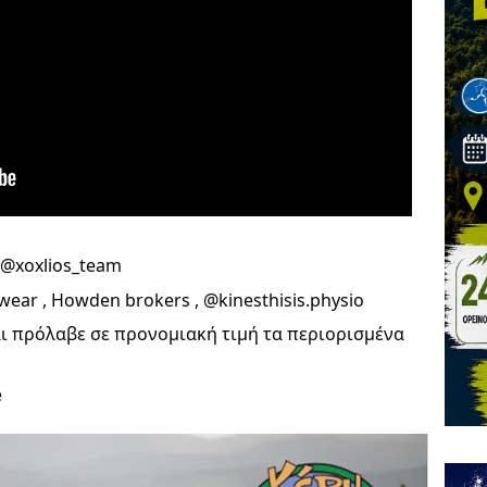
 @xoxlios_team
ear , Howden brokers , @kinesthisis.physio
ι πρόλαβε σε προνομιακή τιμή τα περιορισμένα
e