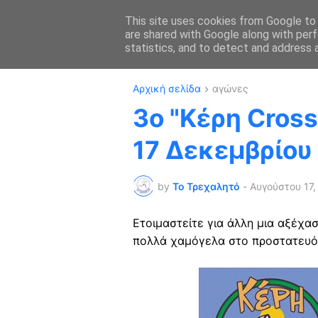
This site uses cookies from Google to d
are shared with Google along with perf
ΑΡΧΙΚΗ
ΔΡΟΜΙ
statistics, and to detect and address 
Αρχική σελίδα
αγώνες
3ο "Κέρη Cross
17 Δεκεμβρίου
by
Το Τρεχαλητό
-
Αυγούστου 17,
Ετοιμαστείτε για άλλη μια αξέχασ
πολλά χαμόγελα στο προστατευό