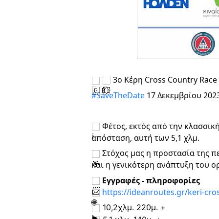
3ο Κέρη Cross Country Race
#SaveTheDate
17 Δεκεμβρίου 202
Φέτος, εκτός από την κλασσικ
απόσταση, αυτή των 5,1 χλμ.
Στόχος μας η προστασία της π
και η γενικότερη ανάπτυξη του ο
Εγγραφές - πληροφορίες
https://ideanroutes.gr/keri-cro
10,2χλμ. 220μ. +