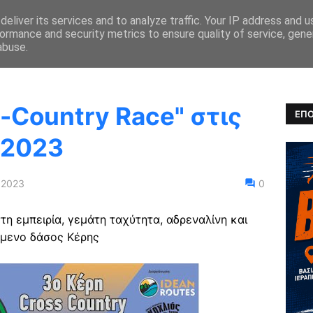
eliver its services and to analyze traffic. Your IP address and 
ormance and security metrics to ensure quality of service, gen
ΚΑ ΝΕΑ
ΑΓΩΝΕΣ
ΑΠΟΤΕΛΕΣΜΑΤΑ
ULTRARUNNING
abuse.
-Country Race" στις
ΕΠΟ
 2023
 2023
0
τη εμπειρία, γεμάτη ταχύτητα, αδρεναλίνη και
μενο δάσος Κέρης