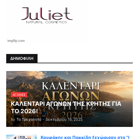
ΔΗΜΟΦΙΛΗ
ΑΓΏΝΕΣ
ΚΑΛΕΝΤΑΡΙ ΑΓΩΝΩΝ ΤΗΣ ΚΡΗΤΗΣ ΓΙΑ
ΤΟ 2026!
by
Το Τρεχαλητό
-
Δεκεμβρίου 16, 2025
Κουφάκης και Πακκίδη ξεχώρισαν στο "I