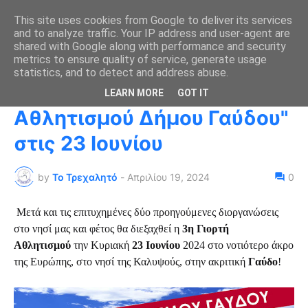
This site uses cookies from Google to deliver its services
and to analyze traffic. Your IP address and user-agent are
shared with Google along with performance and security
metrics to ensure quality of service, generate usage
Αρχική σελίδα
αγώνες
statistics, and to detect and address abuse.
Έρχεται η "3η Γιορτή
LEARN MORE
GOT IT
Αθλητισμού Δήμου Γαύδου"
στις 23 Ιουνίου
by
Το Τρεχαλητό
-
Απριλίου 19, 2024
0
Μετά και τις επιτυχημένες δύο προηγούμενες διοργανώσεις
στο νησί μας και φέτος θα διεξαχθεί η
3η Γιορτή
Αθλητισμού
την Κυριακή
23 Ιουνίου
2024 στο νοτιότερο άκρο
της Ευρώπης, στο νησί της Καλυψούς, στην ακριτική
Γαύδο
!