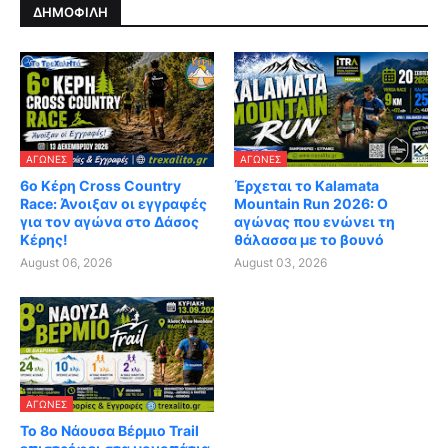
ΔΗΜΟΦΙΛΗ
ΑΓΏΝΕΣ
ΑΓΏΝΕΣ
6ο Κέρη Cross Country
Έρχεται το Kalamata
Race: Άνοιξαν οι εγγραφές
Mountain Run 2026: Ο
για τον αγώνα στο Δάσος
αγώνας που ενώνει τη
Κέρης!
θάλασσα με το βουνό
August 06, 2026
August 03, 2026
ΑΓΏΝΕΣ
Το 8ο Νάουσα Βέρμιο Trail